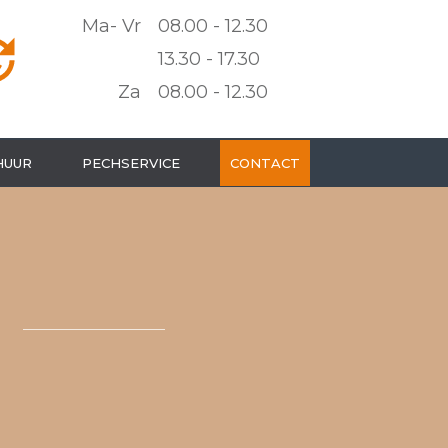
Ma- Vr
08.00 - 12.30
13.30 - 17.30
Za
08.00 - 12.30
HUUR
PECHSERVICE
CONTACT