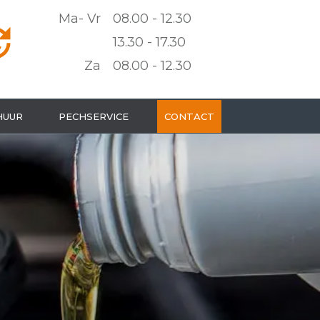
Ma- Vr
08.00 - 12.30
13.30 - 17.30
Za
08.00 - 12.30
HUUR
PECHSERVICE
CONTACT