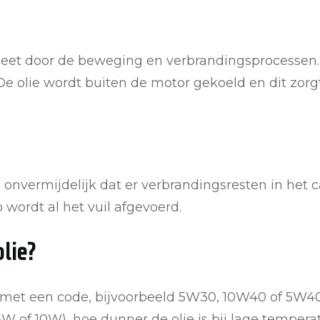
heet door de beweging en verbrandingsprocessen.
e olie wordt buiten de motor gekoeld en dit zorgt
t onvermijdelijk dat er verbrandingsresten in het
o wordt al het vuil afgevoerd.
lie?
met een code, bijvoorbeeld 5W30, 10W40 of 5W40. 
5W of 10W), hoe dunner de olie is bij lage temperat