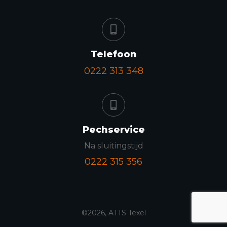
Telefoon
0222 313 348
Pechservice
Na sluitingstijd
0222 315 356
©
2026
,
ATTS Texel