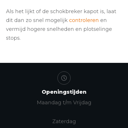
Als het lijkt of de schokbreker kapot is, laat
dit dan zo snel mogelijk
controleren
en
vermijd hogere snelheden en plotselinge
stops.
Openingstijden
Maandag t/m Vrijdag
Zaterdag