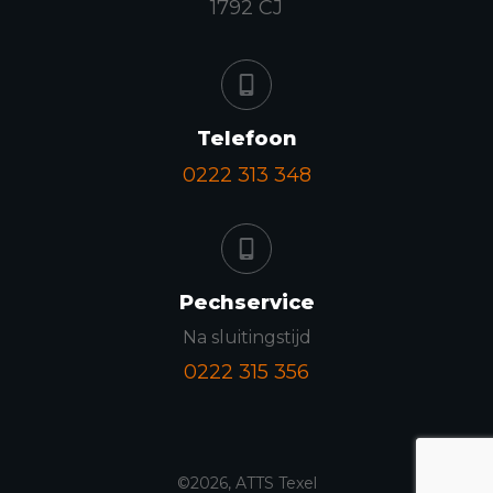
1792 CJ
Telefoon
0222 313 348
Pechservice
Na sluitingstijd
0222 315 356
©
2026
,
ATTS Texel