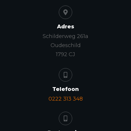
Adres
Schilderweg 261a
Oudeschild
1792 CJ
Telefoon
0222 313 348